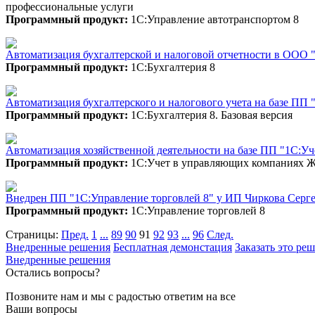
профессиональные услуги
Программный продукт:
1С:Управление автотранспортом 8
Автоматизация бухгалтерской и налоговой отчетности в ООО "
Программный продукт:
1С:Бухгалтерия 8
Автоматизация бухгалтерского и налогового учета на базе ПП
Программный продукт:
1С:Бухгалтерия 8. Базовая версия
Автоматизация хозяйственной деятельности на базе ПП "1С
Программный продукт:
1С:Учет в управляющих компаниях Ж
Внедрен ПП "1С:Управление торговлей 8" у ИП Чиркова Серг
Программный продукт:
1С:Управление торговлей 8
Страницы:
Пред.
1
...
89
90
91
92
93
...
96
След.
Внедренные решения
Бесплатная демонстация
Заказать это ре
Внедренные решения
Остались вопросы?
Позвоните нам и мы с радостью ответим на все
Ваши вопросы