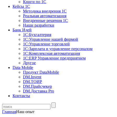
Книги по 1С
Кейсы 1С
Методика внедрения 1С
Реальная автоматизация
Внедренные решения 1С
Наши разработки
Банк Идей
1С:Бухгалтерия
1С:Управление нашей фирмой
1С:Управление торговлей
1С:Зарплата и управление персоналом
1С:Комплексная автоматизация
1С:ERP Управление предприятием
Другое
Data Mobile
Продукт DataMobile
DM.Invent
DM.ТОИР
DM.Прайсчекер
DM.Доставка Pro
Контакты
Главная
Наш опыт