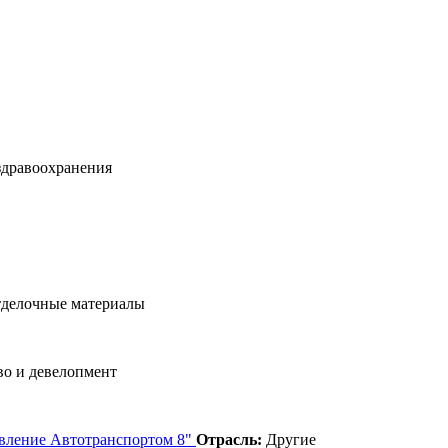
здравоохранения
тделочные материалы
о и девелопмент
авление Автотранспортом 8"
Отрасль:
Другие