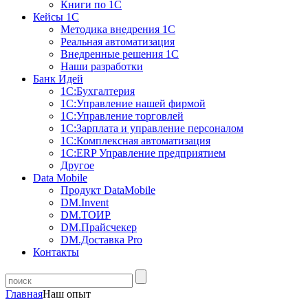
Книги по 1С
Кейсы 1С
Методика внедрения 1С
Реальная автоматизация
Внедренные решения 1С
Наши разработки
Банк Идей
1С:Бухгалтерия
1С:Управление нашей фирмой
1С:Управление торговлей
1С:Зарплата и управление персоналом
1С:Комплексная автоматизация
1С:ERP Управление предприятием
Другое
Data Mobile
Продукт DataMobile
DM.Invent
DM.ТОИР
DM.Прайсчекер
DM.Доставка Pro
Контакты
Главная
Наш опыт