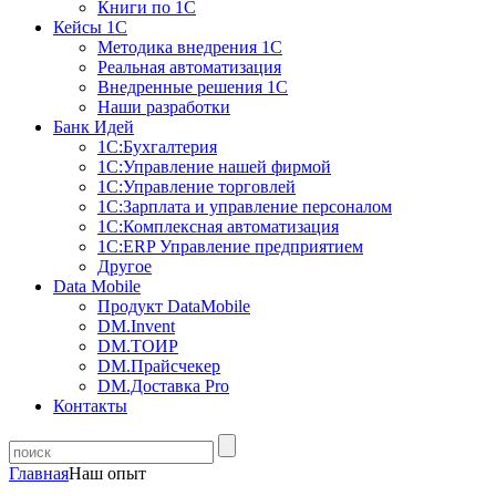
Книги по 1С
Кейсы 1С
Методика внедрения 1С
Реальная автоматизация
Внедренные решения 1С
Наши разработки
Банк Идей
1С:Бухгалтерия
1С:Управление нашей фирмой
1С:Управление торговлей
1С:Зарплата и управление персоналом
1С:Комплексная автоматизация
1С:ERP Управление предприятием
Другое
Data Mobile
Продукт DataMobile
DM.Invent
DM.ТОИР
DM.Прайсчекер
DM.Доставка Pro
Контакты
Главная
Наш опыт