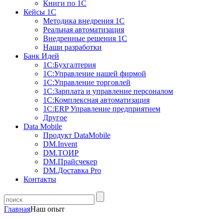
Книги по 1С
Кейсы 1С
Методика внедрения 1С
Реальная автоматизация
Внедренные решения 1С
Наши разработки
Банк Идей
1С:Бухгалтерия
1С:Управление нашей фирмой
1С:Управление торговлей
1С:Зарплата и управление персоналом
1С:Комплексная автоматизация
1С:ERP Управление предприятием
Другое
Data Mobile
Продукт DataMobile
DM.Invent
DM.ТОИР
DM.Прайсчекер
DM.Доставка Pro
Контакты
Главная
Наш опыт