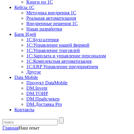
Книги по 1С
Кейсы 1С
Методика внедрения 1С
Реальная автоматизация
Внедренные решения 1С
Наши разработки
Банк Идей
1С:Бухгалтерия
1С:Управление нашей фирмой
1С:Управление торговлей
1С:Зарплата и управление персоналом
1С:Комплексная автоматизация
1С:ERP Управление предприятием
Другое
Data Mobile
Продукт DataMobile
DM.Invent
DM.ТОИР
DM.Прайсчекер
DM.Доставка Pro
Контакты
Главная
Наш опыт