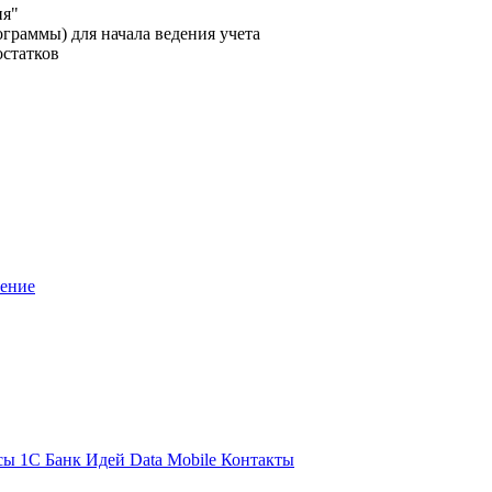
ия"
граммы) для начала ведения учета
остатков
шение
сы 1С
Банк Идей
Data Mobile
Контакты