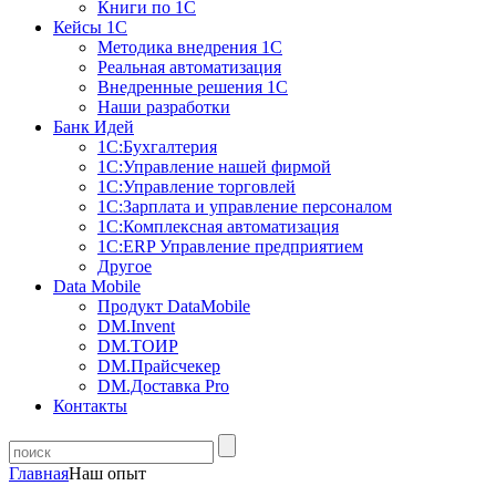
Книги по 1С
Кейсы 1С
Методика внедрения 1С
Реальная автоматизация
Внедренные решения 1С
Наши разработки
Банк Идей
1С:Бухгалтерия
1С:Управление нашей фирмой
1С:Управление торговлей
1С:Зарплата и управление персоналом
1С:Комплексная автоматизация
1С:ERP Управление предприятием
Другое
Data Mobile
Продукт DataMobile
DM.Invent
DM.ТОИР
DM.Прайсчекер
DM.Доставка Pro
Контакты
Главная
Наш опыт