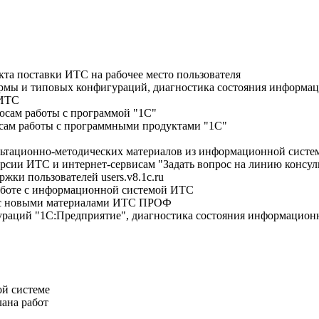
кта поставки ИТС на рабочее место пользователя
рмы и типовых конфигураций, диагностика состояния информац
 ИТС
осам работы с программой "1С"
осам работы с программными продуктами "1С"
сультационно-методических материалов из информационной си
ерсии ИТС и интернет-сервисам "Задать вопрос на линию консуль
жки пользователей users.v8.1c.ru
аботе с информационной системой ИТС
й с новыми материалами ИТС ПРОФ
раций "1С:Предприятие", диагностика состояния информационн
ой системе
лана работ