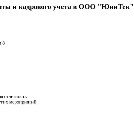
латы и кадрового учета в ООО "ЮниТек"
м 8
я отчетность
ругих мероприятий