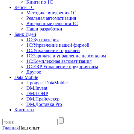
Книги по 1С
Кейсы 1С
Методика внедрения 1С
Реальная автоматизация
Внедренные решения 1С
Наши разработки
Банк Идей
1С:Бухгалтерия
1С:Управление нашей фирмой
1С:Управление торговлей
1С:Зарплата и управление персоналом
1С:Комплексная автоматизация
1С:ERP Управление предприятием
Другое
Data Mobile
Продукт DataMobile
DM.Invent
DM.ТОИР
DM.Прайсчекер
DM.Доставка Pro
Контакты
Главная
Наш опыт