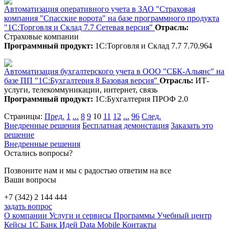
Автоматизация оперативного учета в ЗАО "Страховая
компания "Спасские ворота" на базе программного продукта
"1С:Торговля и Склад 7.7 Сетевая версия"
Отрасль:
Страховые компании
Программный продукт:
1С:Торговля и Склад 7.7 7.70.964
Автоматизация бухгалтерского учета в ООО "СБК-Альянс" на
базе ПП "1С:Бухгалтерия 8 Базовая версия"
Отрасль:
ИТ-
услуги, телекоммуникации, интернет, связь
Программный продукт:
1С:Бухгалтерия ПРОФ 2.0
Страницы:
Пред.
1
...
8
9
10
11
12
...
96
След.
Внедренные решения
Бесплатная демонстация
Заказать это
решение
Внедренные решения
Остались вопросы?
Позвоните нам и мы с радостью ответим на все
Ваши вопросы
+7 (342) 2 144 444
задать вопрос
О компании
Услуги и сервисы
Программы
Учебный центр
Кейсы 1С
Банк Идей
Data Mobile
Контакты