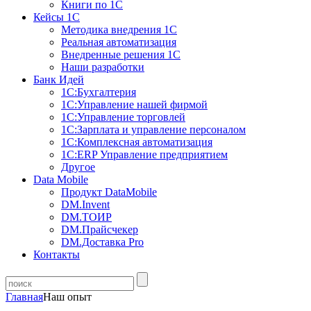
Книги по 1С
Кейсы 1С
Методика внедрения 1С
Реальная автоматизация
Внедренные решения 1С
Наши разработки
Банк Идей
1С:Бухгалтерия
1С:Управление нашей фирмой
1С:Управление торговлей
1С:Зарплата и управление персоналом
1С:Комплексная автоматизация
1С:ERP Управление предприятием
Другое
Data Mobile
Продукт DataMobile
DM.Invent
DM.ТОИР
DM.Прайсчекер
DM.Доставка Pro
Контакты
Главная
Наш опыт