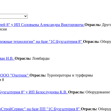
влей 8" у ИП Соловьева Александра Викторовича
Отрасль:
Други
рсия
пежные технологии" на базе "1С:Бухгалтерия 8"
Отрасль:
Обору
ман Н.В.
Отрасль:
Ломбарды
 в ООО "Охотник"
Отрасль:
Туроператоры и турфирмы
м 8
:Бухгалтерия 8" у ИП Белослудцева К.В.
Отрасль:
Оборудование 
оСтройСервис" на базе ПП "1С:Бухгалтерия 8"
Отрасль:
Оборудо