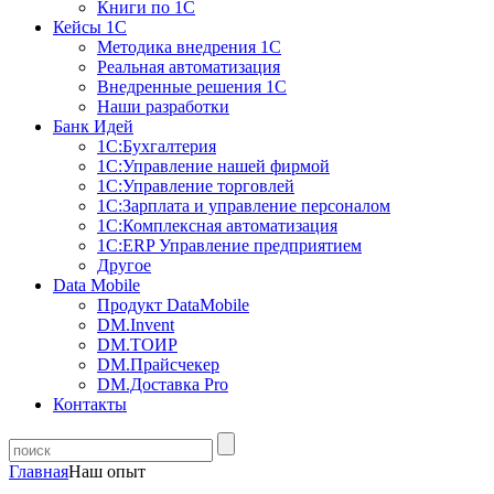
Книги по 1С
Кейсы 1С
Методика внедрения 1С
Реальная автоматизация
Внедренные решения 1С
Наши разработки
Банк Идей
1С:Бухгалтерия
1С:Управление нашей фирмой
1С:Управление торговлей
1С:Зарплата и управление персоналом
1С:Комплексная автоматизация
1С:ERP Управление предприятием
Другое
Data Mobile
Продукт DataMobile
DM.Invent
DM.ТОИР
DM.Прайсчекер
DM.Доставка Pro
Контакты
Главная
Наш опыт