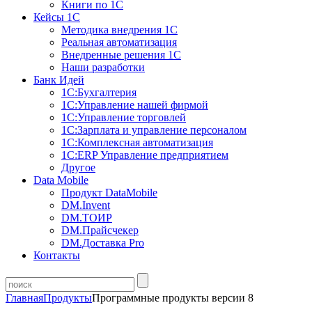
Книги по 1С
Кейсы 1С
Методика внедрения 1С
Реальная автоматизация
Внедренные решения 1С
Наши разработки
Банк Идей
1С:Бухгалтерия
1С:Управление нашей фирмой
1С:Управление торговлей
1С:Зарплата и управление персоналом
1С:Комплексная автоматизация
1С:ERP Управление предприятием
Другое
Data Mobile
Продукт DataMobile
DM.Invent
DM.ТОИР
DM.Прайсчекер
DM.Доставка Pro
Контакты
Главная
Продукты
Программные продукты версии 8