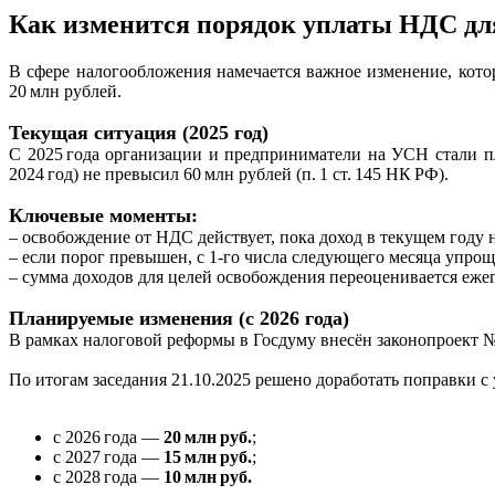
Как изменится порядок уплаты НДС для
В сфере налогообложения намечается важное изменение, котор
20 млн рублей.
Текущая ситуация (2025 год)
С 2025 года организации и предприниматели на УСН стали п
2024 год) не превысил 60 млн рублей (п. 1 ст. 145 НК РФ).
Ключевые моменты:
– освобождение от НДС действует, пока доход в текущем году н
– если порог превышен, с 1‑го числа следующего месяца упроще
– сумма доходов для целей освобождения переоценивается еже
Планируемые изменения (с 2026 года)
В рамках налоговой реформы в Госдуму внесён законопроект №
По итогам заседания 21.10.2025 решено доработать поправки 
с 2026 года —
20 млн руб.
;
с 2027 года —
15 млн руб.
;
с 2028 года —
10 млн руб.