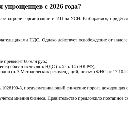
 упрощенцев с 2026 года?
ое затронет организации и ИП на УСН. Разбираемся, придётся 
лательщиками НДС. Однако действует освобождение от налога д
е превысит 60 млн руб.;
нец обязан исчислять НДС (п. 5 ст. 145 НК РФ);
годно (п. 3 Методических рекомендаций, письмо ФНС от 17.10.2
 1026190‑8, предусматривающий снижение порога доходов для о
с учётом мнения бизнеса. Правительство предложило поэтапное 