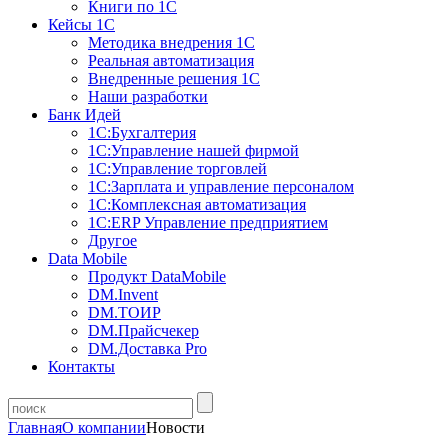
Книги по 1С
Кейсы 1С
Методика внедрения 1С
Реальная автоматизация
Внедренные решения 1С
Наши разработки
Банк Идей
1С:Бухгалтерия
1С:Управление нашей фирмой
1С:Управление торговлей
1С:Зарплата и управление персоналом
1С:Комплексная автоматизация
1С:ERP Управление предприятием
Другое
Data Mobile
Продукт DataMobile
DM.Invent
DM.ТОИР
DM.Прайсчекер
DM.Доставка Pro
Контакты
Главная
О компании
Новости