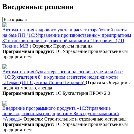
Внедренные решения
Автоматизация кадрового учета и расчета заработной платы
на базе ПП "1С:Управление производственным предприятием
8" в торгово-производственной компании "Петрович" (ИП
Тюкина М.В.)
Отрасль:
Продукты питания
Программный продукт:
1С:Управление производственным
предприятием
Автоматизация бухгалтерского и налогового учета на базе
"1С:Бухгалтерия 8" в крупном агентстве недвижимости
г.Перми (ИП Суетина Ирина Петровна)
Отрасль:
Операции с
недвижимостью, аренда
Программный продукт:
1С:Бухгалтерия ПРОФ 2.0
Внедрение программного продукта «1С:Управление
производственным предприятием 8» в группе компаний
«Аркада»
Отрасль:
Строительные и отделочные материалы
Программный продукт:
1С:Управление производственным
предприятием