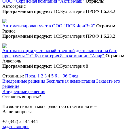
ООО "Сервисная компания "АктивМаш"
Отрасль:
Автосервис
Программный продукт:
1С:Бухгалтерия ПРОФ 1.6.23.2
Автоматизирован учет в ООО "ПСК ФриВэй"
Отрасль:
Разное
Программный продукт:
1С:Бухгалтерия ПРОФ 1.6.23.2
Автоматизация учета хозяйственной деятельности на базе
программы "1С:Бухгалтерия 8" в компании "Анар"
Отрасль:
Алкоголь
Программный продукт:
1С:Бухгалтерия 8
Страницы:
Пред.
1
2
3
4
5
6
...
96
След.
Внедренные решения
Бесплатная демонстация
Заказать это
решение
Внедренные решения
Остались вопросы?
Позвоните нам и мы с радостью ответим на все
Ваши вопросы
+7 (342) 2 144 444
задать вопрос