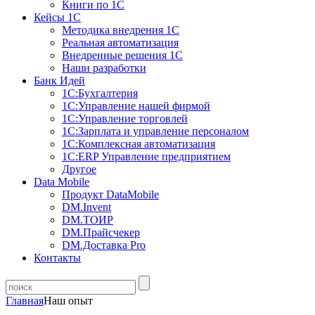
Книги по 1С
Кейсы 1С
Методика внедрения 1С
Реальная автоматизация
Внедренные решения 1С
Наши разработки
Банк Идей
1С:Бухгалтерия
1С:Управление нашей фирмой
1С:Управление торговлей
1С:Зарплата и управление персоналом
1С:Комплексная автоматизация
1С:ERP Управление предприятием
Другое
Data Mobile
Продукт DataMobile
DM.Invent
DM.ТОИР
DM.Прайсчекер
DM.Доставка Pro
Контакты
Главная
Наш опыт