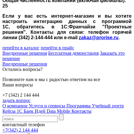
Общая численность компании (включая филиалы):
25
Если у вас есть интернет-магазин и вы хотите
настроить интеграцию данных с программой
1С,
обратитесь в 1С:Франчайзи "Проектные
решения". Контакты для связи: телефон горячей
линии (342) 2-144-444 или e-mail
zakaz@prorise.ru
.
перейти в каталог
перейти в прайс
Внедренные решения
Бесплатная демонстация
Заказать это
решение
Внедренные решения
Остались вопросы?
Позвоните нам и мы с радостью ответим на все
Ваши вопросы
+7 (342) 2 144 444
задать вопрос
О компании
Услуги и сервисы
Программы
Учебный центр
Кейсы 1С
Банк Идей
Data Mobile
Контакты
контактный телефон
+7(342) 2 144 444