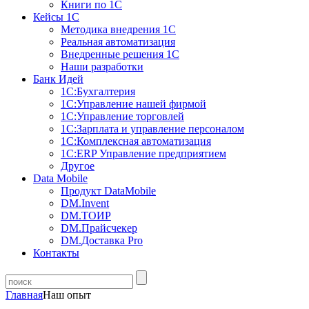
Книги по 1С
Кейсы 1С
Методика внедрения 1С
Реальная автоматизация
Внедренные решения 1С
Наши разработки
Банк Идей
1С:Бухгалтерия
1С:Управление нашей фирмой
1С:Управление торговлей
1С:Зарплата и управление персоналом
1С:Комплексная автоматизация
1С:ERP Управление предприятием
Другое
Data Mobile
Продукт DataMobile
DM.Invent
DM.ТОИР
DM.Прайсчекер
DM.Доставка Pro
Контакты
Главная
Наш опыт