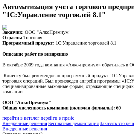
Автоматизация учета торгового предпри
"1С:Управление торговлей 8.1"
Заказчик:
ООО "АлкоПремиум"
Отрасль:
Торговля
Программный продукт:
1С:Управление торговлей 8.1
Описание работ по внедрению
В октябре 2009 года компания «Алко-премиум» обратилась в О
Клиенту был рекомендован программный продукт "1С:Управлен
торговых операций. Был произведен апгрейд программы «1С:Уп
специализированные выходные формы, отражающие специфику 
компании.
ООО "АлкоПремиум"
Общая численность компании (включая филиалы): 60
перейти в каталог
перейти в прайс
Внедренные решения
Бесплатная демонстация
Заказать это ре
Внедренные решения