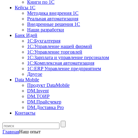
Книги по 1С
Кейсы 1С
Методика внедрения 1С
Реальная автоматизация
Внедренные решения 1С
Наши разработки
Банк Идей
1С:Бухгалтерия
1С:Управление нашей фирмой
1С:Управление торговлей
1С:Зарплата и управление персоналом
1С:Комплексная автоматизация
1С:ERP Управление предприятием
Другое
Data Mobile
Продукт DataMobile
DM.Invent
DM.ТОИР
DM.Прайсчекер
DM.Доставка Pro
Контакты
Главная
Наш опыт