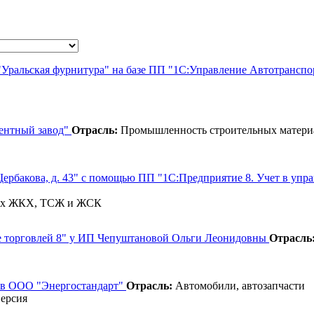
"Уральская фурнитура" на базе ПП "1С:Управление Автотрансп
ентный завод"
Отрасль:
Промышленность строительных матери
 Щербакова, д. 43" с помощью ПП "1С:Предприятие 8. Учет в
иях ЖКХ, ТСЖ и ЖСК
ие торговлей 8" у ИП Чепуштановой Ольги Леонидовны
Отрасль
" в ООО "Энергостандарт"
Отрасль:
Автомобили, автозапчасти
версия