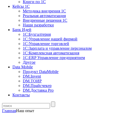
Книги по 1С
Кейсы 1С
Методика внедрения 1С
Реальная автоматизация
Внедренные решения 1С
Наши разработки
Банк Идей
1С:Бухгалтерия
1С:Управление нашей фирмой
1С:Управление торговлей
1С:Зарплата и управление персоналом
1С:Комплексная автоматизация
1С:ERP Управление предприятием
Другое
Data Mobile
Продукт DataMobile
DM.Invent
DM.ТОИР
DM.Прайсчекер
DM.Доставка Pro
Контакты
Главная
Наш опыт