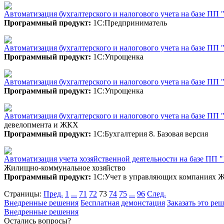
Автоматизация бухгалтерского и налогового учета на базе П
Программный продукт:
1С:Предприниматель
Автоматизация бухгалтерского и налогового учета на базе
Программный продукт:
1С:Упрощенка
Автоматизация бухгалтерского и налогового учета на базе П
Программный продукт:
1С:Упрощенка
Автоматизация бухгалтерского и налогового учета на базе ПП 
девелопмента и ЖКХ
Программный продукт:
1С:Бухгалтерия 8. Базовая версия
Автоматизация учета хозяйственной деятельности на базе 
Жилищно-коммунальное хозяйство
Программный продукт:
1С:Учет в управляющих компаниях
Страницы:
Пред.
1
...
71
72
73
74
75
...
96
След.
Внедренные решения
Бесплатная демонстация
Заказать это ре
Внедренные решения
Остались вопросы?