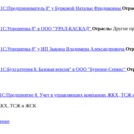
П "1С:Предприниматель 8" у Бурковой Натальи Фридиковны
Отра
 ПП "1С:Упрощенка 8" в ООО "УРАЛ-КАСКАД"
Отрасль:
Другие пр
П "1С:Упрощенка 8" у ИП Зыкина Владимира Александровича
Отр
"1С:Бухгалтерия 8. Базовая версия" в ООО "Бурение-Сервис"
От
ПП "1C:Предприятие 8. Учет в управляющих компаниях ЖКХ, 
 ЖКХ, ТСЖ и ЖСК
шение